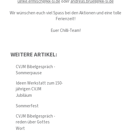
ulrike.ermisch@kk-si.de
oder
andreas.bruell@kk-si.de
Wir wünschen euch viel Spass bei den Aktionen und eine tolle
Ferienzeit!
Euer Chilli-Team!
WEITERE ARTIKEL:
CVJM Bibelgespräch -
Sommerpause
Ideen Werkstatt zum 150-
jährigen CVJM
Jubiläum
Sommerfest
CVJM Bibelgespräch -
reden über Gottes
Wort