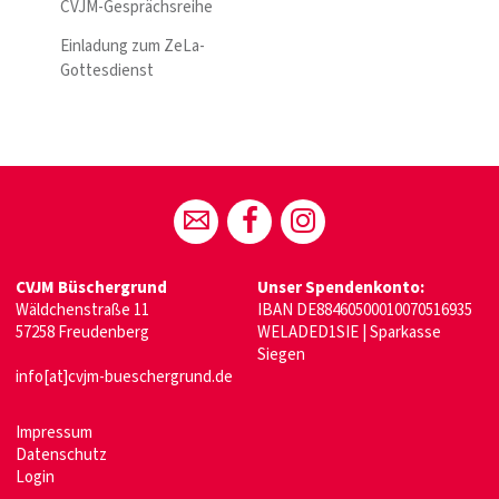
CVJM-Gesprächsreihe
Einladung zum ZeLa-
Gottesdienst
CVJM Büschergrund
Unser Spendenkonto:
Wäldchenstraße 11
IBAN DE88460500010070516935
57258 Freudenberg
WELADED1SIE | Sparkasse
Siegen
info[at]cvjm-bueschergrund.de
Impressum
Datenschutz
Login