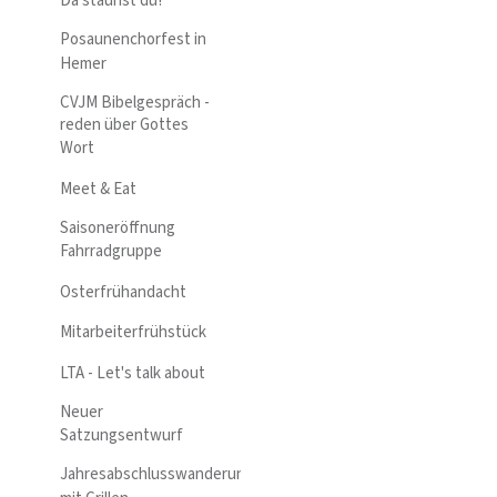
Da staunst du!
Posaunenchorfest in
Hemer
CVJM Bibelgespräch -
reden über Gottes
Wort
Meet & Eat
Saisoneröffnung
Fahrradgruppe
Osterfrühandacht
Mitarbeiterfrühstück
LTA - Let's talk about
Neuer
Satzungsentwurf
Jahresabschlusswanderung