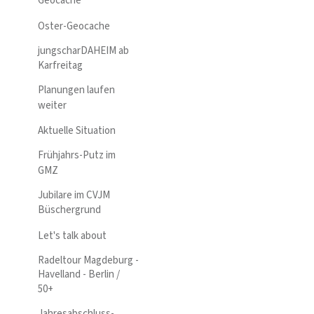
Geocache
Oster-Geocache
jungscharDAHEIM ab
Karfreitag
Planungen laufen
weiter
Aktuelle Situation
Frühjahrs-Putz im
GMZ
Jubilare im CVJM
Büschergrund
Let's talk about
Radeltour Magdeburg -
Havelland - Berlin /
50+
Jahresabschluss-