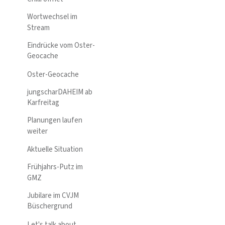
Wortwechsel im
Stream
Eindrücke vom Oster-
Geocache
Oster-Geocache
jungscharDAHEIM ab
Karfreitag
Planungen laufen
weiter
Aktuelle Situation
Frühjahrs-Putz im
GMZ
Jubilare im CVJM
Büschergrund
Let's talk about