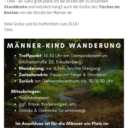
- Timo - an. Ganz grob plane ich die Anzahl der zu essenden
Stockbrote
und natürlich hängt auch die Größe des
Tisches im
Knoten
von der Anzahl der Männer ab.
Viele Grüße und bis hoffentlich zum 30.10.!
Timo